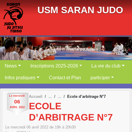
Panneau de gestion des cookies
USM SARAN JUDO
News
Inscriptions 2025-2026
La vie du club
Infos pratiques
Contact et Plan
participer
Le
mercredi
Accueil
Ecole d’arbitrage N°7
06
ECOLE
AVRIL
2022
D’ARBITRAGE N°7
Le
mercredi
06
avril
2022
de 19h à 20h30