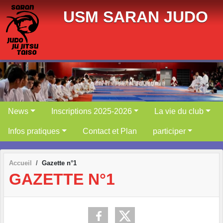
Panneau de gestion des cookies
USM SARAN JUDO
News
Inscriptions 2025-2026
La vie du club
Infos pratiques
Contact et Plan
participer
Accueil
Gazette n°1
GAZETTE N°1